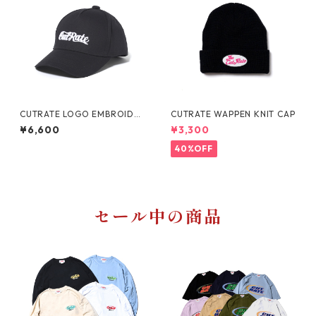
CUTRATE LOGO EMBROIDER
CUTRATE WAPPEN KNIT CAP
Y CAP
¥6,600
¥3,300
40%OFF
セール中の商品