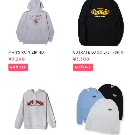
MAN'S RUIN ZIP HD
CUTRATE LOGO L/S T-SHIRT
¥7,260
¥3,300
40%OFF
40%OFF