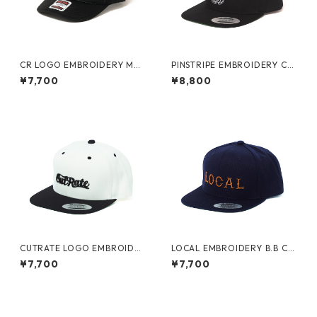
CR LOGO EMBROIDERY MES
PINSTRIPE EMBROIDERY CA
H CAP
P
¥7,700
¥8,800
CUTRATE LOGO EMBROIDER
LOCAL EMBROIDERY B.B CA
Y B.B CAP
P
¥7,700
¥7,700