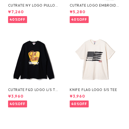
CUTRATE NY LOGO PULLOV
CUTRATE LOGO EMBROIDER
ER HD
Y L/S TEE
¥7,260
¥5,280
40%OFF
40%OFF
CUTRATE F&D LOGO L/S TE
KNIFE FLAG LOGO S/S TEE
E
¥3,960
¥3,960
40%OFF
40%OFF