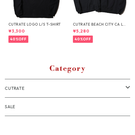
CUTRATE LOGO L/S T-SHIRT
CUTRATE BEACH CITY CA L/
S SWEAT SHIRT
¥3,300
¥5,280
40%OFF
40%OFF
Category
CUTRATE
JACKET
SALE
SHIRT