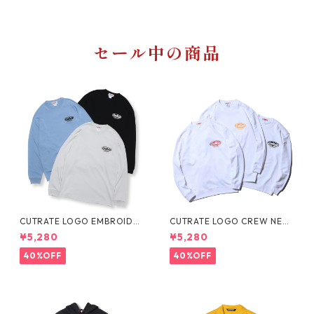
セール中の商品
CUTRATE LOGO EMBROIDER
CUTRATE LOGO CREW NEC
Y L/S TEE
K SWEAT
¥5,280
¥5,280
40%OFF
40%OFF