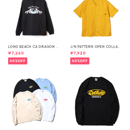
LONG BEACH CA DRAGON P
J/N PATTERN OPEN COLLAR
ULLOVER HD
SHIRT
¥7,260
¥7,920
40%OFF
40%OFF