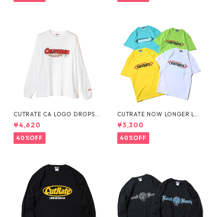
CUTRATE CA LOGO DROPSH
CUTRATE NOW LONGER LAS
OULDER L/S TEE
TING S/S T-SHIRT
¥4,620
¥3,300
40%OFF
40%OFF