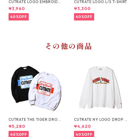
CUTRATE LOGO EMBROIDER
CUTRATE LOGO L/S T-SHIRT
Y DROP SHOULDER L/S T-S
¥3,960
¥3,300
HIRT
40%OFF
40%OFF
その他の商品
CUTRATE THE TIGER DROPS
CUTRATE NY LOGO DROP S
HOULDER CREW NECK SWE
HOULDER L/S TEE
¥5,280
¥4,620
AT
40%OFF
40%OFF