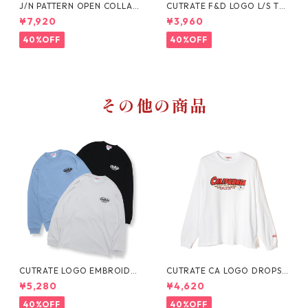
J/N PATTERN OPEN COLLAR
CUTRATE F&D LOGO L/S TE
SHIRT
E
¥7,920
¥3,960
40%OFF
40%OFF
その他の商品
CUTRATE LOGO EMBROIDER
CUTRATE CA LOGO DROPSH
Y L/S TEE
OULDER L/S TEE
¥5,280
¥4,620
40%OFF
40%OFF