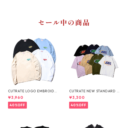
セール中の商品
CUTRATE LOGO EMBROIDER
CUTRATE NEW STANDARD L
Y DROP SHOULDER L/S T-S
OGO DROP SHOULDER S/S
¥3,960
¥3,300
HIRT
T-SHIRT
40%OFF
40%OFF