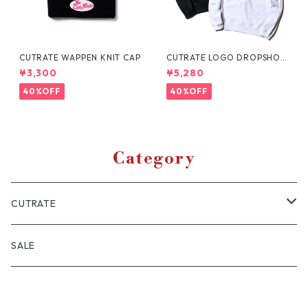
CUTRATE WAPPEN KNIT CAP
CUTRATE LOGO DROPSHOU
LDER CREW NECK SWEAT
¥3,300
¥5,280
40%OFF
40%OFF
Category
CUTRATE
JACKET
SALE
SHIRT